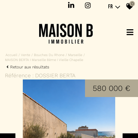
0
FR
Accueil
Vente
Bouches Du Rhone
Marseille
MAISON BERTA I Marseille 8ème I Vieille Chapelle
Retour aux résultats
Référence : DOSSIER BERTA
580 000 €