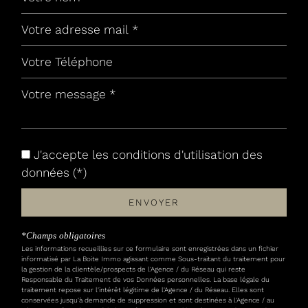
Leaflet
|
©
Jawg
Maps
|
© OpenStreetMap
Bar
J'accepte les conditions d'utilisation des
données (*)
Collège
ENVOYER
École maternelle
École primaire
*Champs obligatoires
Les informations recueillies sur ce formulaire sont enregistrées dans un fichier
informatisé par La Boite Immo agissant comme Sous-traitant du traitement pour
Enseignement supérieur
la gestion de la clientèle/prospects de l'Agence / du Réseau qui reste
Responsable du Traitement de vos Données personnelles. La base légale du
Lycée
traitement repose sur l'intérêt légitime de l'Agence / du Réseau. Elles sont
conservées jusqu'à demande de suppression et sont destinées à l'Agence / au